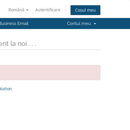
Română
Autentificare
Coșul meu
Business Email
Contul meu
t la noi . . .
ution