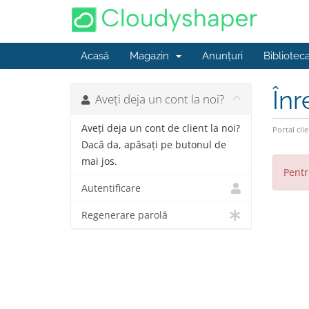
Acasă
Magazin
Anunțuri
Bibliotec
Înr
Aveți deja un cont la noi?
Aveți deja un cont de client la noi?
Portal clie
Dacă da, apăsați pe butonul de
mai jos.
Pentr
Autentificare
Regenerare parolă