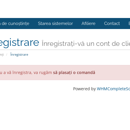
a de cunoștințe
Starea sistemelor
Afiliere
Contact
egistrare
Înregistrați-vă un cont de clien
nți
Înregistrare
u a vă înregistra, va rugăm
să plasați o comandă
Powered by
WHMCompleteSol