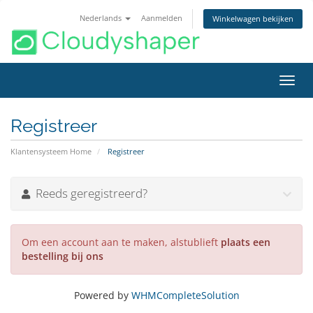
Nederlands
Aanmelden
Winkelwagen bekijken
Navig
in-/u
Registreer
Klantensysteem Home
Registreer
Reeds geregistreerd?
Om een account aan te maken, alstublieft
plaats een
bestelling bij ons
Powered by
WHMCompleteSolution