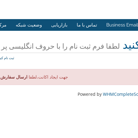
Business Email
تماس با ما
بازاریابی
وضعیت شبکه
مرک
نید
لطفا فرم ثبت نام را با حروف انگلیسی پر ن
ثبت نام کنی
جهت ایجاد اکانت،لطفا
ارسال سفارش ن
Powered by
WHMCompleteSol