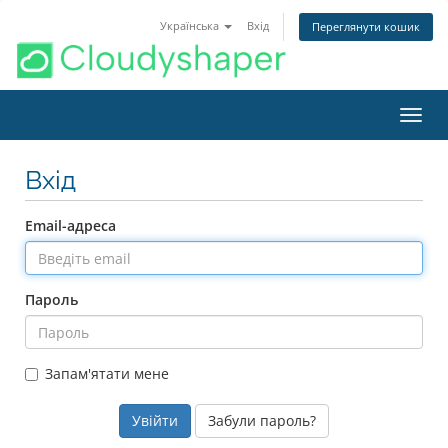
Українська
Вхід
Переглянути кошик
Пере
наві
Вхід
Email-адреса
Пароль
Запам'ятати мене
Забули пароль?